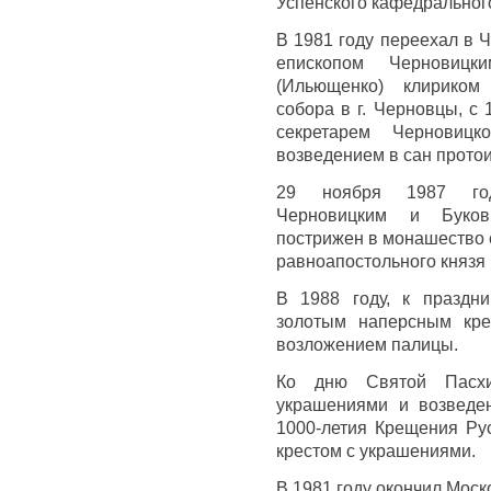
Успенского кафедрального
В 1981 году переехал в 
епископом Черновиц
(Ильющенко) клириком 
собора в г. Черновцы, с 
секретарем Черновицк
возведением в сан прото
29 ноября 1987 год
Черновицким и Буков
пострижен в монашество 
равноапостольного князя 
В 1988 году, к праздни
золотым наперсным кре
возложением палицы.
Ко дню Святой Пасхи
украшениями и возведен
1000-летия Крещения Рус
крестом с украшениями.
В 1981 году окончил Моск