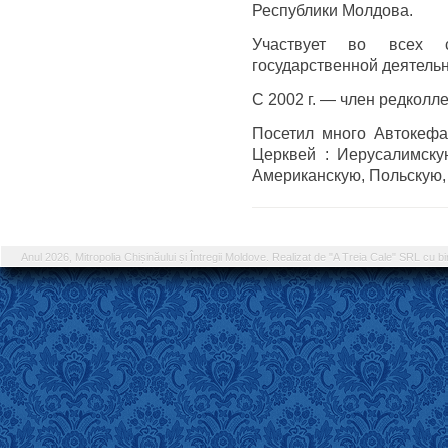
Республики Молдова.
Участвует во всех 
государственной деятельн
С 2002 г. — член редколл
Посетил много Автокеф
Церквей : Иерусалимску
Американскую, Польскую,
Anul 2026, Mitropolia Chișinăului și Întregii Moldove. Realizat de "A Treia Cale" SRL cu bi