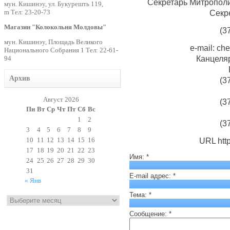
Секретарь Митропол
мун. Кишинэу, ул. Букурешть 119,
m Тел: 23-20-73
Секре
Магазин "Колокольня Молдовы"
(3
мун. Кишинэу, Площадь Великого
e-mail: c
Национального Собрания 1 Тел: 22-61-
94
Канцеляр
Архив
(3
Август 2026
(3
Пн
Вт
Ср
Чт
Пт
Сб
Вс
1
2
(3
3
4
5
6
7
8
9
10
11
12
13
14
15
16
URL
htt
17
18
19
20
21
22
23
Имя:
*
24
25
26
27
28
29
30
31
E-mail адрес:
*
« Янв
Архивы
Тема:
*
Сообщение:
*