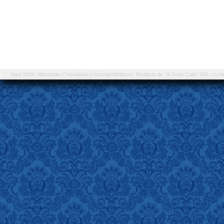
Anul 2026, Mitropolia Chișinăului și Întregii Moldove. Realizat de "A Treia Cale" SRL cu bi