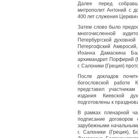
Далее перед собрав
митрополит Антоний с д
400 лет служения Церкви»
Затем слово было предо
многочисленной аудит
Петербургской духовной
Петергофский Амвросий,
Иоанна Дамаскина Бал
архимандрит Порфирий (Г
г. Салоники (Греция) про
После докладов почет
богословской работе 
представил участника
издания Киевской ду
подготовлены к празднов
В рамках пленарной ча
подписание договоров
зарубежными начальными
г. Салоники (Греция), 