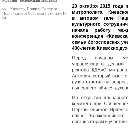
Магазин "Колокольня Молдовы"
20 октября 2015 года
мун. Кишинэу, Площадь Великого
митрополита Киевс
Национального Собрания 1 Тел: 22-61-
94
в актовом зале Нац
культурного сотрудни
начала работу между
конференция «Киевска
семье богословских уч
400-летию Киевских ду
Перед началом мер
управляющего делами 
ректора КДАиС митропол
Антония, который вместе
вузов ответил на вопро
нынешнего юбилея духов
На открытии пленарного
комитета при Священно
Церкви епископ Ирпенск
слово Блаженнейшего 
организаторам и участни