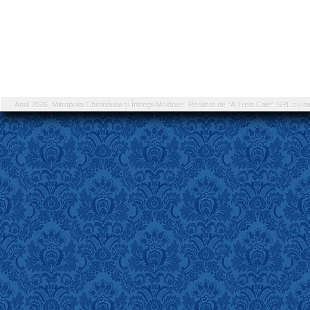
Anul 2026, Mitropolia Chișinăului și Întregii Moldove. Realizat de "A Treia Cale" SRL cu bi