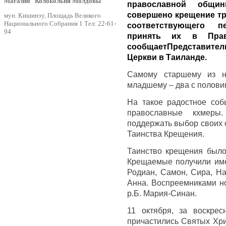
Магазин "Колокольня Молдовы"
православной общи
совершено крещение тр
мун. Кишинэу, Площадь Великого
Национального Собрания 1 Тел: 22-61-
соответствующего п
94
принять их в Прав
сообщаетПредставит
Церкви в Таиланде.
Самому старшему из н
младшему – два с полови
На такое радостное со
православные кхмеры
поддержать выбор своих с
Таинства Крещения.
Таинство крещения было
Крещаемые получили име
Родиан, Самон, Сира, На
Анна. Воспреемниками н
р.Б. Мария-Синан.
11 октября, за воскрес
причастились Святых Хри