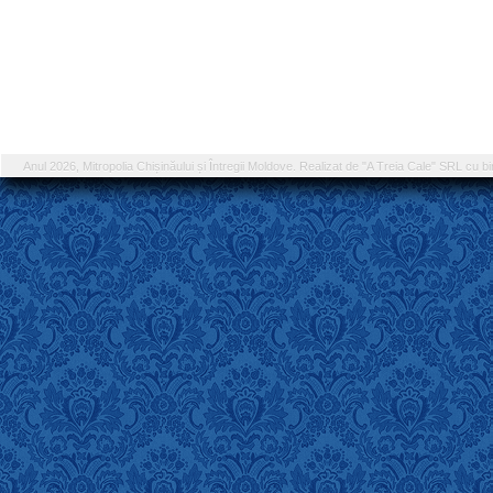
Anul 2026, Mitropolia Chișinăului și Întregii Moldove. Realizat de "A Treia Cale" SRL cu bi