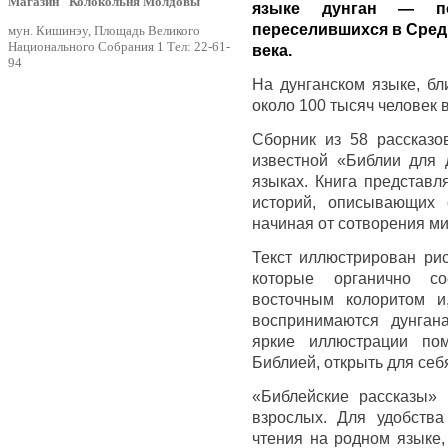
Магазин "Колокольня Молдовы"
языке дунган — по
переселившихся в Сред
мун. Кишинэу, Площадь Великого
Национального Собрания 1 Тел: 22-61-
века.
94
На дунганском языке, бл
около 100 тысяч человек в
Сборник из 58 рассказо
известной «Библии для 
языках. Книга представл
историй, описывающих 
начиная от сотворения м
Текст иллюстрирован рис
которые органично со
восточным колоритом и
воспринимаются дунган
яркие иллюстрации по
Библией, открыть для себя
«Библейские рассказы» 
взрослых. Для удобства
чтения на родном языке,