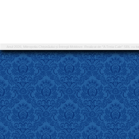
Anul 2026, Mitropolia Chișinăului și Întregii Moldove. Realizat de "A Treia Cale" SRL cu bi